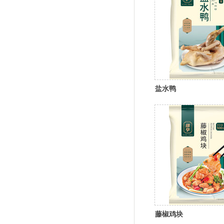
盐水鸭
藤椒鸡块